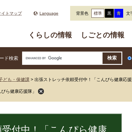
サイトマップ
Language
背景色
標準
黒
青
文
くらしの情報
しごとの情報
ード検索
子ども・保健課
>
出張ストレッチ依頼受付中！「こんぴら健康応援
んぴら健康応援隊」
頼受付中！「こんぴら健康