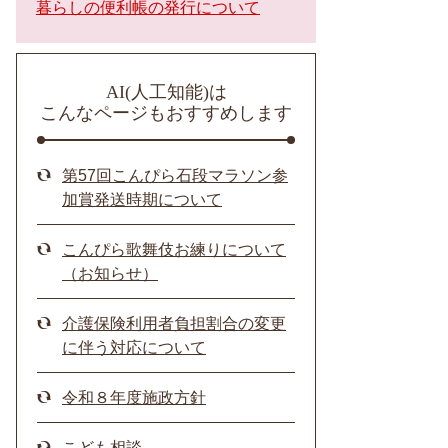
暮らしの便利帳の発行について
AI(人工知能)は
こんなページもおすすめします
第57回こんぴら石段マラソン参
加賞発送時期について
こんぴら歌舞伎お練りについて
（お知らせ）
介護保険利用者負担割合の変更
に伴う対応について
令和８年度施政方針
こども相談