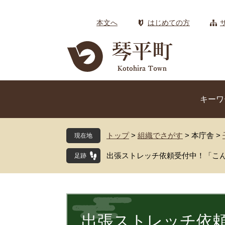
ペ
メ
ー
ニ
本文へ
はじめての方
ジ
ュ
の
ー
先
を
頭
飛
で
ば
す
し
キーワ
。
て
本
文
トップ
>
組織でさがす
>
本庁舎
>
現在地
へ
出張ストレッチ依頼受付中！「こ
本
文
出張ストレッチ依