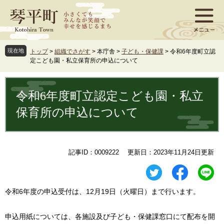
ペ
メ
ー
ニ
ジ
ュ
の
ー
先
を
現在地
トップ
>
組織でさがす
>
本庁舎
>
子ども・保健課
>
令和6年度町立認
頭
飛
定こども園・私立保育所の申込について
で
ば
す
し
本
。
て
文
令和6年度町立認定こども園・私立
本
文
保育所の申込について
へ
記事ID：0009222
更新日：2023年11月24日更新
令和6年度の申込受付は、12月19日（火曜日）まで行います。
申込用紙については、各施設及び子ども・保健課窓口にて配布を開