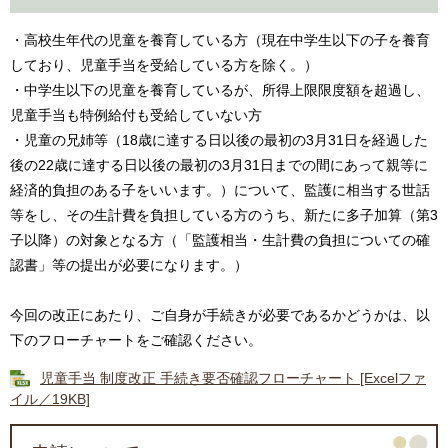
・高校生年代の児童を養育している方（現在中学生以下の子を養育
しており、児童手当を受給している方を除く。）
・中学生以下の児童を養育しているが、所得上限限度額を超過し、
児童手当も特例給付も受給していない方
・児童の兄姉等（18歳に達する日以後の最初の3月31日を経過した
後の22歳に達する日以後の最初の3月31日までの間にあって親等に
経済的負担のある子をいいます。）について、監護に相当する世話
等をし、その生計費を負担している方のうち、新たに多子加算（第3
子以降）の対象となる方（「監護相当・生計費の負担についての確
認書」等の提出が必要になります。）
今回の改正にあたり、ご自身が手続きが必要であるかどうかは、以
下のフローチャートをご確認ください。
児童手当 制度改正 手続き要否確認フローチャート [Excelファ
イル／19KB]