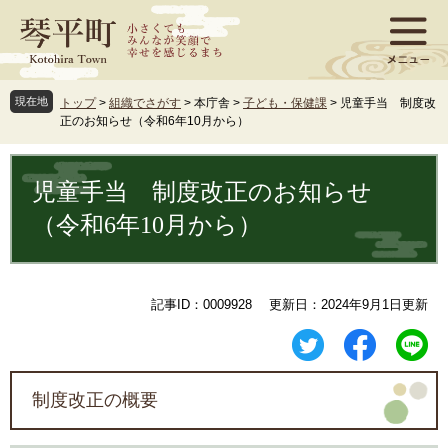
ペ
メ
ー
ニ
ジ
ュ
の
ー
先
を
現在地
トップ
>
組織でさがす
>
本庁舎
>
子ども・保健課
>
児童手当 制度改
頭
飛
正のお知らせ（令和6年10月から）
で
ば
す
し
本
。
て
文
児童手当 制度改正のお知らせ
本
文
（令和6年10月から）
へ
記事ID：0009928
更新日：2024年9月1日更新
制度改正の概要