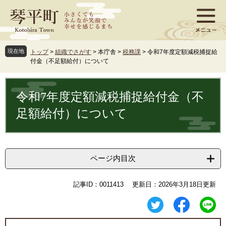
ペ
メ
ー
ニ
ジ
ュ
の
ー
先
を
現在地
トップ
>
組織でさがす
>
本庁舎
>
税務課
>
令和7年度定額減税捕捉給
頭
飛
付金（不足額給付）について
で
ば
す
し
本
。
て
文
令和7年度定額減税捕捉給付金（不
本
文
足額給付）について
へ
ページ内目次
記事ID：0011413
更新日：2026年3月18日更新