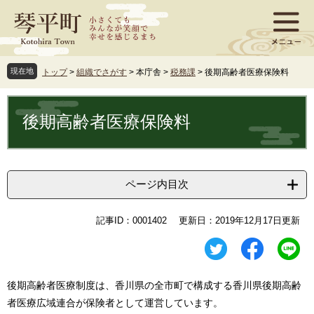
ペ
メ
ー
ニ
ジ
ュ
の
ー
先
を
現在地
トップ
>
組織でさがす
>
本庁舎
>
税務課
>
後期高齢者医療保険料
頭
飛
で
ば
本
す
し
文
後期高齢者医療保険料
。
て
本
文
へ
ページ内目次
記事ID：0001402
更新日：2019年12月17日更新
後期高齢者医療制度は、香川県の全市町で構成する香川県後期高齢
者医療広域連合が保険者として運営しています。