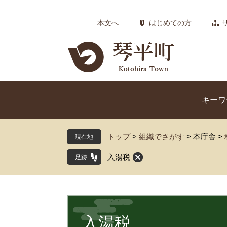
ペ
メ
ー
ニ
本文へ
はじめての方
ジ
ュ
の
ー
先
を
頭
飛
で
ば
す
し
キーワ
。
て
本
文
トップ
>
組織でさがす
>
本庁舎
>
現在地
へ
入湯税
本
文
入湯税