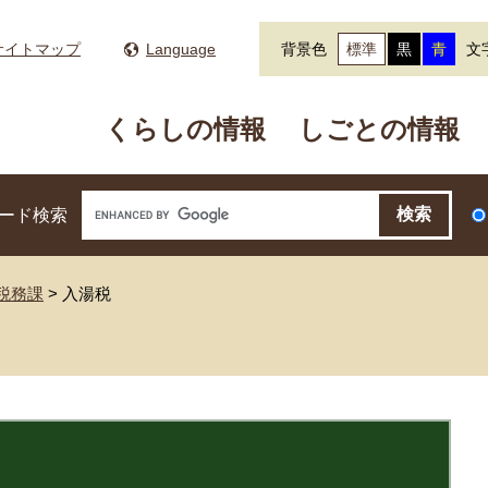
サイトマップ
Language
背景色
標準
黒
青
文
くらしの情報
しごとの情報
ード検索
税務課
>
入湯税