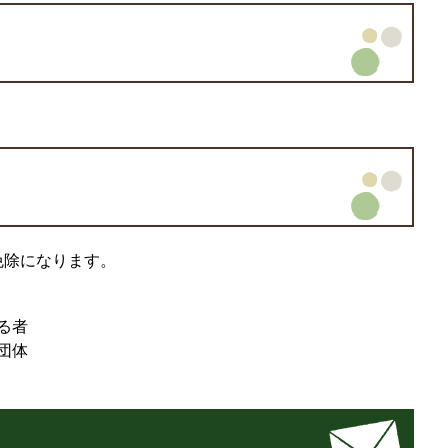
免除になります。
る者
団体