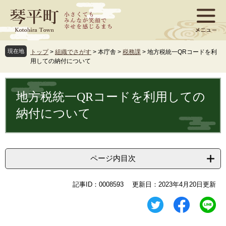
ペ
メ
ー
ニ
ジ
ュ
の
ー
先
を
現在地
トップ
>
組織でさがす
>
本庁舎
>
税務課
>
地方税統一QRコードを利
頭
飛
用しての納付について
で
ば
す
し
本
。
て
文
地方税統一QRコードを利用しての
本
文
納付について
へ
ページ内目次
記事ID：0008593
更新日：2023年4月20日更新