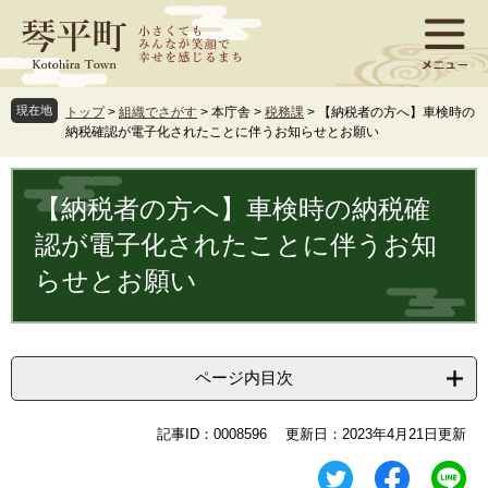
ペ
メ
ー
ニ
ジ
ュ
の
ー
先
を
現在地
トップ
>
組織でさがす
>
本庁舎
>
税務課
>
【納税者の方へ】車検時の
頭
飛
納税確認が電子化されたことに伴うお知らせとお願い
で
ば
す
し
本
。
て
文
【納税者の方へ】車検時の納税確
本
文
認が電子化されたことに伴うお知
へ
らせとお願い
ページ内目次
記事ID：0008596
更新日：2023年4月21日更新