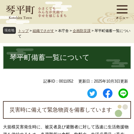
ペ
メ
ー
ニ
ジ
ュ
の
ー
先
を
現在地
トップ
>
組織でさがす
>
本庁舎
>
企画防災課
>
琴平町備蓄一覧につい
頭
飛
て
で
ば
す
し
本
。
て
文
琴平町備蓄一覧について
本
文
へ
記事ID：0011052
更新日：2025年10月3日更新
災害時に備えて緊急物資を備蓄しています
大規模災害発生時に、被災者及び避難者に対して迅速に生活救援物