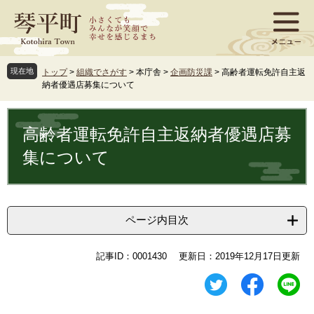
ペ
メ
ー
ニ
ジ
ュ
の
ー
先
を
現在地
トップ
>
組織でさがす
>
本庁舎
>
企画防災課
>
高齢者運転免許自主返
頭
飛
納者優遇店募集について
で
ば
す
し
本
。
て
文
高齢者運転免許自主返納者優遇店募
本
文
集について
へ
ページ内目次
記事ID：0001430
更新日：2019年12月17日更新