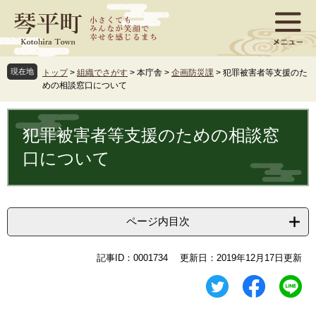
ペ
メ
ー
ニ
ジ
ュ
の
ー
先
を
現在地
トップ
>
組織でさがす
>
本庁舎
>
企画防災課
>
犯罪被害者等支援のた
頭
飛
めの相談窓口について
で
ば
す
し
本
。
て
文
犯罪被害者等支援のための相談窓
本
文
口について
へ
ページ内目次
記事ID：0001734
更新日：2019年12月17日更新