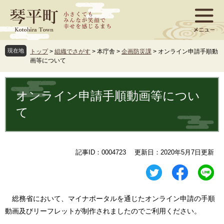
ペ
メ
ー
ニ
ジ
ュ
の
ー
先
を
現在地
トップ
>
組織でさがす
>
本庁舎
>
企画防災課
>
オンライン申請手順動
頭
飛
画等について
で
ば
す
し
本
。
て
文
オンライン申請手順動画等につい
本
文
て
へ
記事ID：0004723
更新日：2020年5月7日更新
総務省において、マイナポータルを通じたオンライン申請の手順
動画及びリーフレットが制作されましたのでご利用ください。