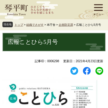
ペ
メ
ー
ニ
ジ
ュ
の
ー
先
を
現在地
トップ
>
組織でさがす
>
本庁舎
>
企画防災課
>
広報ことひら5月号
頭
飛
で
ば
本
す
し
文
広報ことひら5月号
。
て
本
文
へ
記事ID：0006298
更新日：2021年4月23日更新