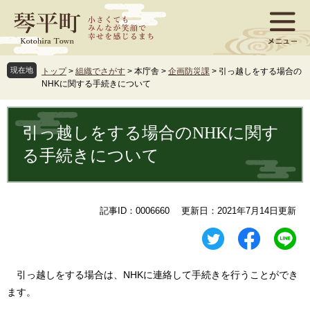
ペ
メ
ー
ニ
ジ
ュ
の
ー
先
を
現在地
トップ
>
組織でさがす
>
本庁舎
>
企画防災課
>
引っ越しをする場合の
頭
飛
NHKに関する手続きについて
で
ば
す
し
本
。
て
文
引っ越しをする場合のNHKに関す
本
文
る手続きについて
へ
記事ID：0006660
更新日：2021年7月14日更新
引っ越しをする場合は、NHKに連絡して手続きを行うことができ
ます。