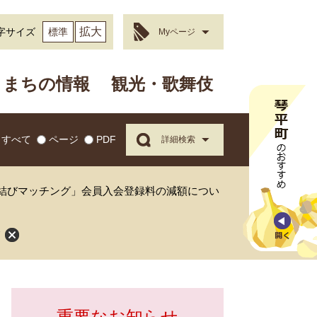
拡大
字サイズ
標準
Myページ
まちの情報
観光・歌舞伎
すべて
ページ
PDF
詳細検索
縁結びマッチング」会員入会登録料の減額につい
て