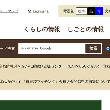
サイトマップ
Language
背景色
標準
黒
青
文
くらしの情報
しごとの情報
ード検索
企画防災課
>
かがわ縁結び支援センター（EN-MUSUかがわ）「
MUSUかがわ）「縁結びマッチング」会員入会登録料の減額につい