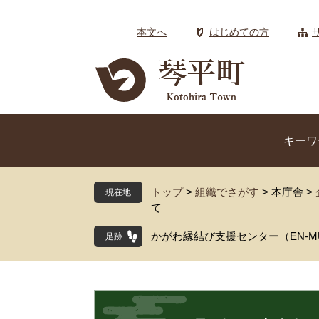
ペ
メ
ー
ニ
本文へ
はじめての方
ジ
ュ
の
ー
先
を
頭
飛
で
ば
す
し
キーワ
。
て
本
文
トップ
>
組織でさがす
>
本庁舎
>
現在地
へ
て
かがわ縁結び支援センター（EN-
本
文