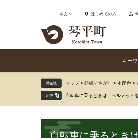
ペ
メ
ー
ニ
本文へ
はじめての方
ジ
ュ
の
ー
先
を
頭
飛
で
ば
す
し
キーワ
。
て
本
文
トップ
>
組織でさがす
>
本庁舎
>
現在地
へ
自転車に乗るときは、ヘルメット
本
文
自転車に乗るとき