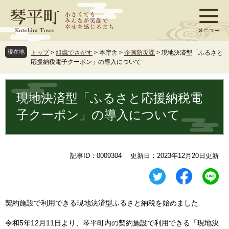
ペ
メ
ー
ニ
ジ
ュ
の
ー
先
を
現在地
トップ
>
組織でさがす
>
本庁舎
>
企画防災課
>
現地決済型「ふるさと
頭
飛
応援納税電子クーポン」の導入について
で
ば
す
し
本
。
て
文
現地決済型「ふるさと応援納税電
本
文
子クーポン」の導入について
へ
記事ID：0009304
更新日：2023年12月20日更新
契約施設で利用できる現地決済型ふるさと納税を始めました
令和5年12月11日より、琴平町内の契約施設で利用できる「現地決