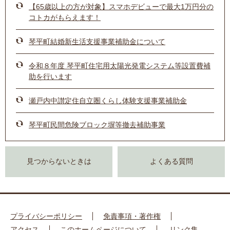
【65歳以上の方が対象】スマホデビューで最大1万円分の
コトカがもらえます！
琴平町結婚新生活支援事業補助金について
令和８年度 琴平町住宅用太陽光発電システム等設置費補
助を行います
瀬戸内中讃定住自立圏くらし体験支援事業補助金
琴平町民間危険ブロック塀等撤去補助事業
見つからないときは
よくある質問
プライバシーポリシー
免責事項・著作権
アクセス
このホームページについて
リンク集