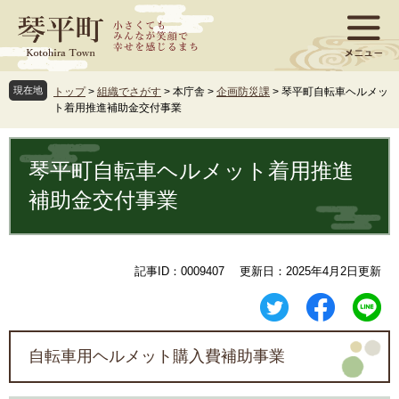
ペ
メ
ー
ニ
ジ
ュ
の
ー
先
を
現在地
トップ
>
組織でさがす
>
本庁舎
>
企画防災課
>
琴平町自転車ヘルメッ
頭
飛
ト着用推進補助金交付事業
で
ば
す
し
本
。
て
文
琴平町自転車ヘルメット着用推進
本
文
補助金交付事業
へ
記事ID：0009407
更新日：2025年4月2日更新
自転車用ヘルメット購入費補助事業