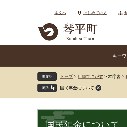
ペ
メ
ー
ニ
本文へ
はじめての方
ジ
ュ
の
ー
先
を
頭
飛
で
ば
す
し
キーワ
。
て
本
文
トップ
>
組織でさがす
>
本庁舎
>
現在地
へ
国民年金について
本
文
国民年金について