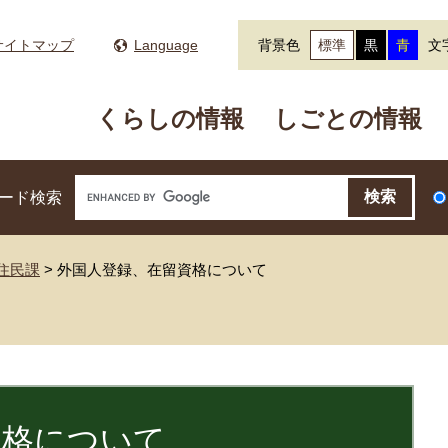
サイトマップ
Language
背景色
標準
黒
青
文
くらしの情報
しごとの情報
ード検索
住民課
>
外国人登録、在留資格について
資格について