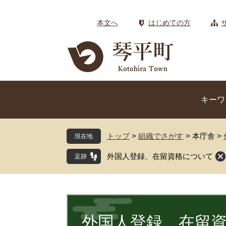
ペ
メ
ー
ニ
本文へ
はじめての方
ジ
ュ
の
ー
先
を
頭
飛
で
ば
す
し
キーワ
。
て
本
文
トップ
>
組織でさがす
>
本庁舎
>
現在地
へ
外国人登録、在留資格について
本
文
外国人登録、在留