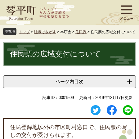
ペ
メ
ー
ニ
ジ
ュ
の
ー
先
を
現在地
トップ
>
組織でさがす
>
本庁舎
>
住民課
>
住民票の広域交付について
頭
飛
で
ば
本
す
し
文
住民票の広域交付について
。
て
本
文
へ
ページ内目次
記事ID：0001509
更新日：2019年12月17日更新
住民登録地以外の市区町村窓口で、住民票の写
しの交付が受けられます。