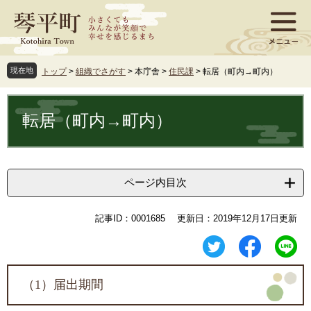
ペ
メ
ー
ニ
ジ
ュ
の
ー
先
を
現在地
トップ
>
組織でさがす
>
本庁舎
>
住民課
>
転居（町内→町内）
頭
飛
で
ば
本
す
し
文
転居（町内→町内）
。
て
本
文
へ
ページ内目次
記事ID：0001685
更新日：2019年12月17日更新
（1）届出期間