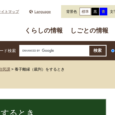
サイトマップ
Language
背景色
標準
黒
青
文
くらしの情報
しごとの情報
ード検索
住民課
>
養子離縁（裁判）をするとき
をするとき