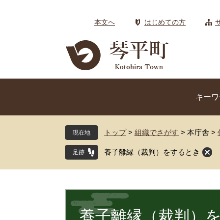
ペ
メ
ー
ニ
本文へ
はじめての方
ジ
ュ
の
ー
先
を
頭
飛
で
ば
す
し
キーワ
。
て
本
文
トップ
>
組織でさがす
>
本庁舎
>
現在地
へ
養子離縁（裁判）をするとき
本
文
養子離縁（裁判）