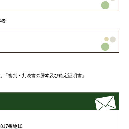
起者
は「審判・判決書の謄本及び確定証明書」
17番地10