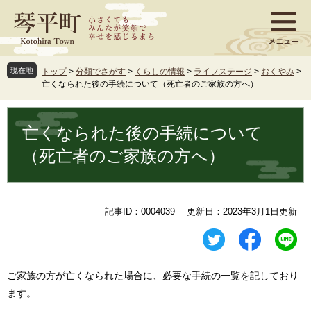
ペ
メ
ー
ニ
ジ
ュ
の
ー
先
を
現在地
トップ
>
分類でさがす
>
くらしの情報
>
ライフステージ
>
おくやみ
>
頭
飛
亡くなられた後の手続について（死亡者のご家族の方へ）
で
ば
す
し
本
。
て
文
亡くなられた後の手続について
本
文
（死亡者のご家族の方へ）
へ
記事ID：0004039
更新日：2023年3月1日更新
ご家族の方が亡くなられた場合に、必要な手続の一覧を記しており
ます。