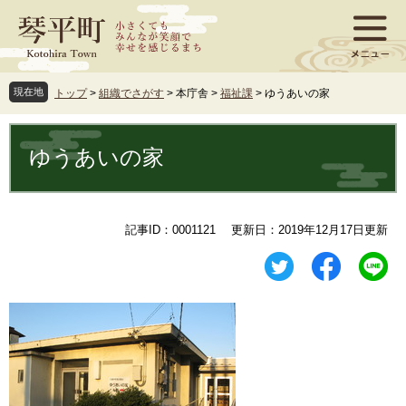
ペ
メ
ー
ニ
ジ
ュ
の
ー
先
を
現在地
トップ
>
組織でさがす
>
本庁舎
>
福祉課
>
ゆうあいの家
頭
飛
で
ば
本
す
し
文
ゆうあいの家
。
て
本
文
へ
記事ID：0001121
更新日：2019年12月17日更新