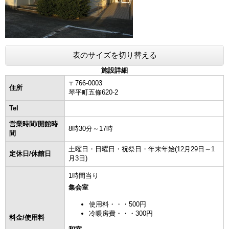
表のサイズを切り替える
施設詳細
〒766-0003
住所
琴平町五條620-2
Tel
営業時間/開館時
8時30分～17時
間
土曜日・日曜日・祝祭日・年末年始(12月29日～1
定休日/休館日
月3日)
1時間当り
集会室
使用料・・・500円
冷暖房費・・・300円
料金/使用料