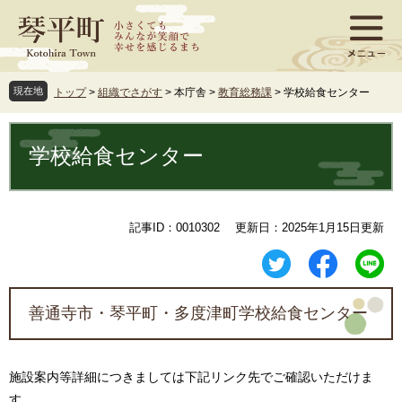
ペ
メ
ー
ニ
ジ
ュ
の
ー
先
を
現在地
トップ
>
組織でさがす
>
本庁舎
>
教育総務課
>
学校給食センター
頭
飛
で
ば
本
す
し
文
学校給食センター
。
て
本
文
へ
記事ID：0010302
更新日：2025年1月15日更新
善通寺市・琴平町・多度津町学校給食センター
施設案内等詳細につきましては下記リンク先でご確認いただけま
す。