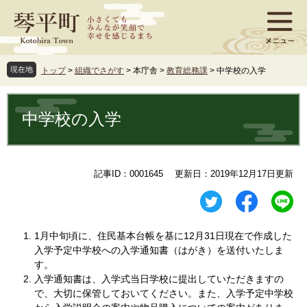
ペ
メ
ー
ニ
ジ
ュ
の
ー
先
を
現在地
トップ
>
組織でさがす
>
本庁舎
>
教育総務課
>
中学校の入学
頭
飛
で
ば
本
す
し
文
中学校の入学
。
て
本
文
へ
記事ID：0001645
更新日：2019年12月17日更新
1月中旬頃に、住民基本台帳を基に12月31日現在で作成した
入学予定中学校への入学通知書（はがき）を送付いたしま
す。
入学通知書は、入学式当日学校に提出していただきますの
で、大切に保管しておいてください。また、入学予定中学校