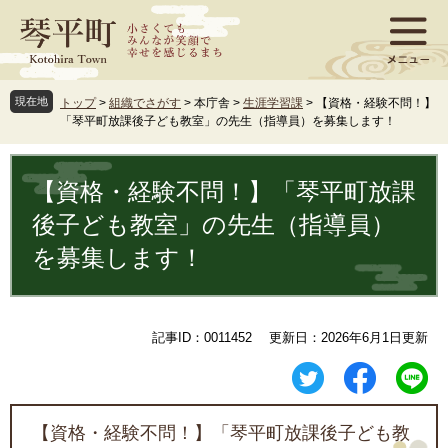
ペ
メ
ー
ニ
ジ
ュ
の
ー
先
を
現在地
トップ
>
組織でさがす
>
本庁舎
>
生涯学習課
>
【資格・経験不問！】
頭
飛
「琴平町放課後子ども教室」の先生（指導員）を募集します！
で
ば
す
し
本
。
て
文
【資格・経験不問！】「琴平町放課
本
文
後子ども教室」の先生（指導員）
へ
を募集します！
記事ID：0011452
更新日：2026年6月1日更新
【資格・経験不問！】「琴平町放課後子ども教