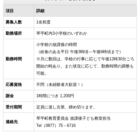
項目
詳細
募集人数
1名程度
勤務場所
琴平町内3小学校のいずれか
小学校の放課後の時間
（給食のある平日 午後3時頃～午後6時頃まで）
勤務時間
※月に数回は、学校の行事に応じて午後12時30分ごろ
開始の時あり。また状況に応じて、勤務時間の調整も
可能。
応募資格
不問（未経験者大歓迎！）
謝金
1時間につき 1,200円
受付期間
定員に達し次第、締め切ります。
琴平町教育委員会 放課後子ども教室担当
連絡先
Tel（0877）75－6716