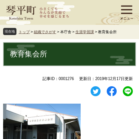
ペ
メ
ー
ニ
ジ
ュ
の
ー
先
を
現在地
トップ
>
組織でさがす
>
本庁舎
>
生涯学習課
>
教育集会所
頭
飛
で
ば
本
す
し
文
教育集会所
。
て
本
文
へ
記事ID：0001276
更新日：2019年12月17日更新