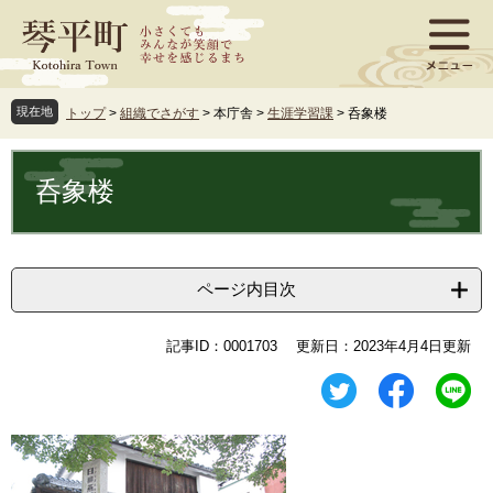
ペ
メ
ー
ニ
ジ
ュ
の
ー
先
を
現在地
トップ
>
組織でさがす
>
本庁舎
>
生涯学習課
>
呑象楼
頭
飛
で
ば
本
す
し
文
呑象楼
。
て
本
文
へ
ページ内目次
記事ID：0001703
更新日：2023年4月4日更新