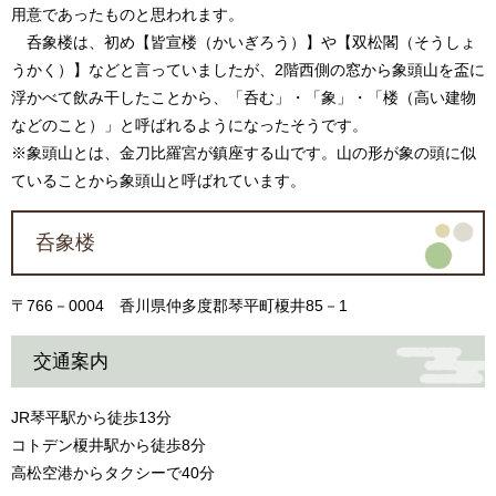
用意であったものと思われます。
呑象楼は、初め【皆宣楼（かいぎろう）】や【双松閣（そうしょ
うかく）】などと言っていましたが、2階西側の窓から象頭山を盃に
浮かべて飲み干したことから、「呑む」・「象」・「楼（高い建物
などのこと）」と呼ばれるようになったそうです。
※象頭山とは、金刀比羅宮が鎮座する山です。山の形が象の頭に似
ていることから象頭山と呼ばれています。
呑象楼
〒766－0004 香川県仲多度郡琴平町榎井85－1
交通案内
JR琴平駅から徒歩13分
コトデン榎井駅から徒歩8分
高松空港からタクシーで40分