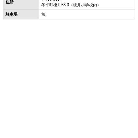
住所
琴平町榎井58-3（榎井小学校内）
駐車場
無