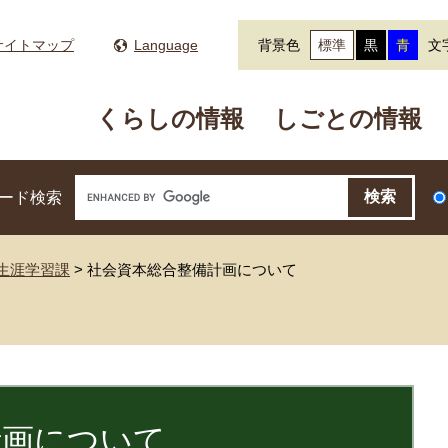
サイトマップ
Language
背景色
標準
黒
青
文
くらしの情報
しごとの情報
ード検索
生涯学習課
>
社会資本総合整備計画について
計画について