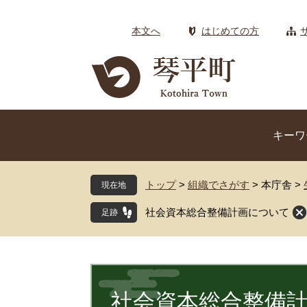
ペ
メ
ー
ニ
本文へ
はじめての方
ジ
ュ
の
ー
先
を
頭
飛
で
ば
す
し
キーワ
。
て
本
文
トップ
>
組織でさがす
>
本庁舎
>
現在地
へ
社会資本総合整備計画について
本
文
社会資本総合整備