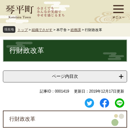
ペ
メ
ー
ニ
ジ
ュ
の
ー
先
を
現在地
トップ
>
組織でさがす
>
本庁舎
>
総務課
>
行財政改革
頭
飛
で
ば
本
す
し
文
行財政改革
。
て
本
文
へ
ページ内目次
記事ID：0001419
更新日：2019年12月17日更新
行財政改革