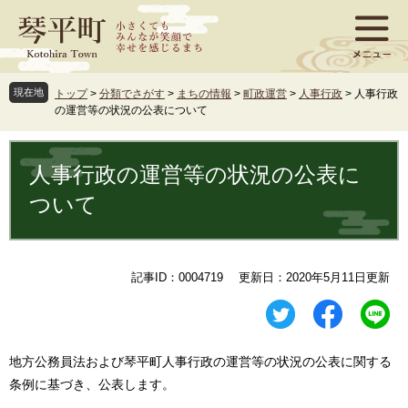
ペ
メ
ー
ニ
ジ
ュ
の
ー
先
を
現在地
トップ
>
分類でさがす
>
まちの情報
>
町政運営
>
人事行政
>
人事行政
頭
飛
の運営等の状況の公表について
で
ば
す
し
本
。
て
文
人事行政の運営等の状況の公表に
本
文
ついて
へ
記事ID：0004719
更新日：2020年5月11日更新
地方公務員法および琴平町人事行政の運営等の状況の公表に関する
条例に基づき、公表します。