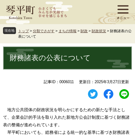
ペ
メ
ー
ニ
ジ
ュ
の
ー
先
を
現在地
トップ
>
分類でさがす
>
まちの情報
>
財政
>
財政状況
>
財務諸表の公
頭
飛
表について
で
ば
す
し
本
。
て
文
財務諸表の公表について
本
文
へ
記事ID：0006011
更新日：2025年3月27日更新
地方公共団体の財政状況を明らかにするための新たな手法とし
て、企業会計的手法を取り入れた新地方公会計制度に基づく財務諸
表の整備が進められています。
琴平町においても、総務省による統一的な基準に基づき財務諸表