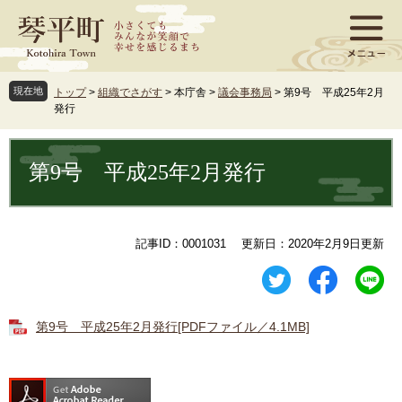
ペ
メ
ー
ニ
ジ
ュ
の
ー
先
を
現在地
トップ
>
組織でさがす
>
本庁舎
>
議会事務局
>
第9号 平成25年2月
頭
飛
発行
で
ば
す
し
本
。
て
文
第9号 平成25年2月発行
本
文
へ
記事ID：0001031
更新日：2020年2月9日更新
第9号 平成25年2月発行[PDFファイル／4.1MB]