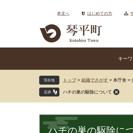
ペ
メ
ー
ニ
本文へ
はじめての方
ジ
ュ
の
ー
先
を
頭
飛
で
ば
す
し
キーワ
。
て
本
文
トップ
>
組織でさがす
>
本庁舎
>
現在地
へ
ハチの巣の駆除について
本
文
ハチの巣の駆除に