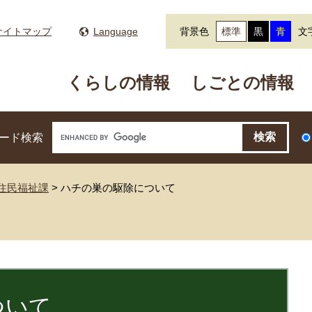
サイトマップ
Language
背景色
標準
黒
青
文
くらしの情報
しごとの情報
ード検索
住民福祉課
>
ハチの巣の駆除について
ついて