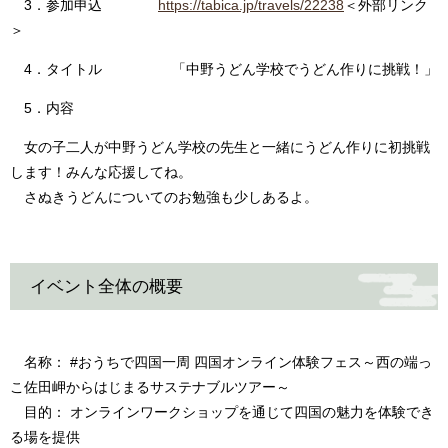
3．参加申込
https://tabica.jp/travels/22238
＜外部リンク
＞
4．タイトル 「中野うどん学校でうどん作りに挑戦！」
5．内容
女の子二人が中野うどん学校の先生と一緒にうどん作りに初挑戦
します！みんな応援してね。
さぬきうどんについてのお勉強も少しあるよ。
イベント全体の概要
名称： #おうちで四国一周 四国オンライン体験フェス～西の端っ
こ佐田岬からはじまるサステナブルツアー～
目的： オンラインワークショップを通じて四国の魅力を体験でき
る場を提供