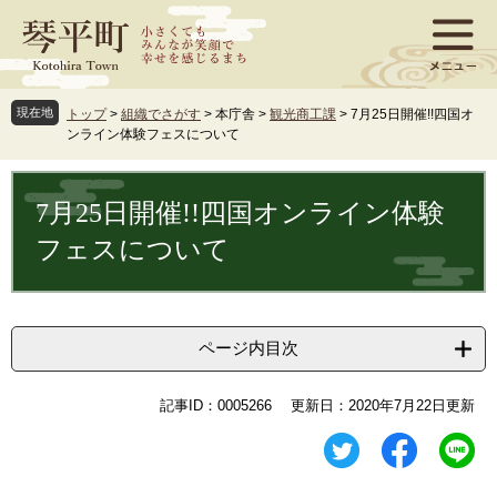
ペ
メ
ー
ニ
ジ
ュ
の
ー
先
を
現在地
トップ
>
組織でさがす
>
本庁舎
>
観光商工課
>
7月25日開催!!四国オ
頭
飛
ンライン体験フェスについて
で
ば
す
し
本
。
て
文
7月25日開催!!四国オンライン体験
本
文
フェスについて
へ
ページ内目次
記事ID：0005266
更新日：2020年7月22日更新