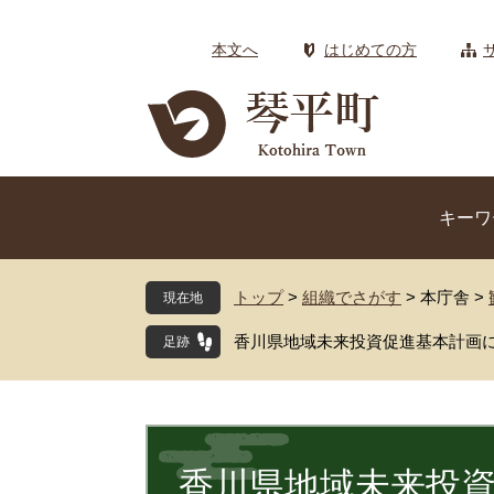
ペ
メ
ー
ニ
本文へ
はじめての方
ジ
ュ
の
ー
先
を
頭
飛
で
ば
す
し
キーワ
。
て
本
文
トップ
>
組織でさがす
>
本庁舎
>
現在地
へ
香川県地域未来投資促進基本計画
本
文
香川県地域未来投