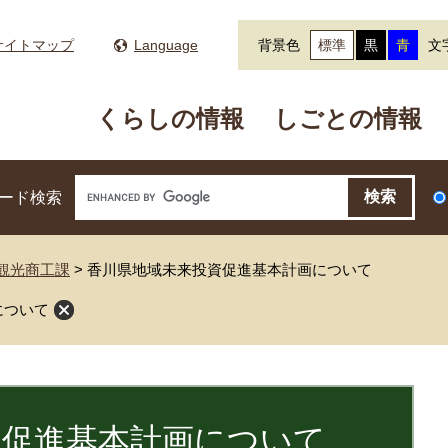
サイトマップ
Language
背景色
標準
黒
青
文
くらしの情報
しごとの情報
ード検索
観光商工課
>
香川県地域未来投資促進基本計画について
について
資促進基本計画について