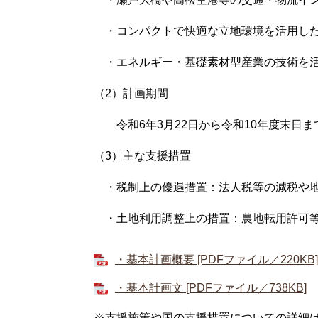
・コンパクトで快適な立地環境を活用した
・エネルギー・基礎素材型産業の技術を活
（2）計画期間
令和6年3月22日から令和10年度末日ま
（3）主な支援措置
・税制上の優遇措置：法人税等の減税や地
・土地利用調整上の措置：農地転用許可等
・基本計画概要 [PDFファイル／220KB]
・基本計画文 [PDFファイル／738KB]
※支援施策や国の支援措置についての詳細