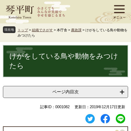
ペ
メ
ー
ニ
ジ
ュ
の
ー
先
を
現在地
トップ
>
組織でさがす
>
本庁舎
>
農政課
>
けがをしている鳥や動物を
頭
飛
みつけたら
で
ば
す
し
本
。
て
文
けがをしている鳥や動物をみつけ
本
文
たら
へ
ページ内目次
記事ID：0001082
更新日：2019年12月17日更新