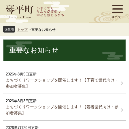
ペ
メ
ー
ニ
ジ
ュ
の
ー
先
を
現在地
トップ
>
重要なお知らせ
頭
飛
で
ば
本
す
し
文
重要なお知らせ
。
て
本
文
へ
2026年8月5日更新
まちづくりワークショップを開催します！【子育て世代向け・
参加者募集】
2026年8月3日更新
まちづくりワークショップを開催します！【若者世代向け・参
加者募集】
2026年7月29日更新