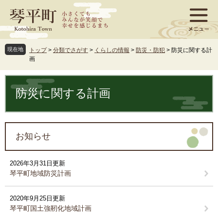
ペ
メ
ー
ニ
ジ
ュ
の
ー
先
を
現在地
トップ
>
分類でさがす
>
くらしの情報
>
防災・防犯
>
防災に関する計
頭
飛
画
で
ば
す
し
本
。
て
文
防災に関する計画
本
文
へ
お知らせ
2026年3月31日更新
琴平町地域防災計画
2020年9月25日更新
琴平町国土強靭化地域計画