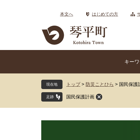
ペ
メ
ー
ニ
本文へ
はじめての方
ジ
ュ
の
ー
先
を
頭
飛
で
ば
す
し
キーワ
。
て
本
文
トップ
>
防災ことひら
>
国民保護
現在地
へ
国民保護計画