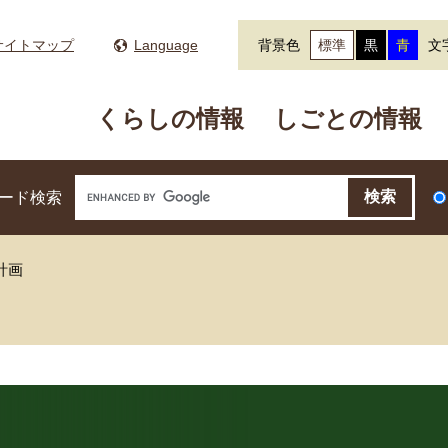
サイトマップ
Language
背景色
標準
黒
青
文
くらしの情報
しごとの情報
ード検索
計画