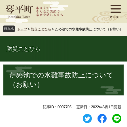
ペ
メ
ー
ニ
ジ
ュ
の
ー
先
を
現在地
トップ
>
防災ことひら
>
ため池での水難事故防止について（お願い）
頭
飛
で
ば
す
し
防災ことひら
。
て
本
文
本
へ
文
ため池での水難事故防止について
（お願い）
記事ID：0007705
更新日：2022年6月1日更新