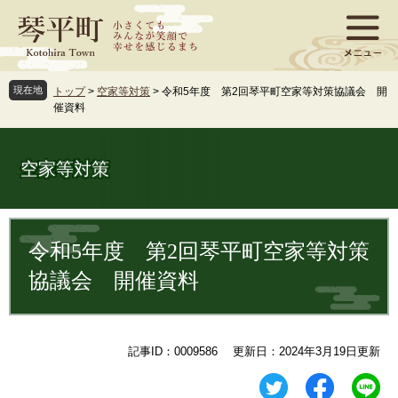
ペ
メ
ー
ニ
ジ
ュ
の
ー
先
を
現在地
トップ
>
空家等対策
>
令和5年度 第2回琴平町空家等対策協議会 開
頭
飛
催資料
で
ば
す
し
。
て
空家等対策
本
文
へ
本
文
令和5年度 第2回琴平町空家等対策
協議会 開催資料
記事ID：0009586
更新日：2024年3月19日更新