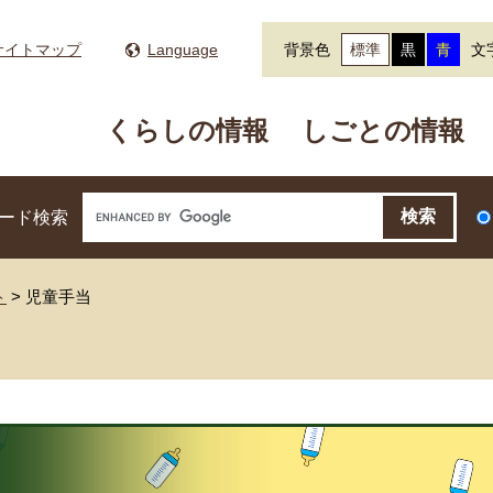
サイトマップ
Language
背景色
標準
黒
青
文
くらしの情報
しごとの情報
ード検索
ト
>
児童手当