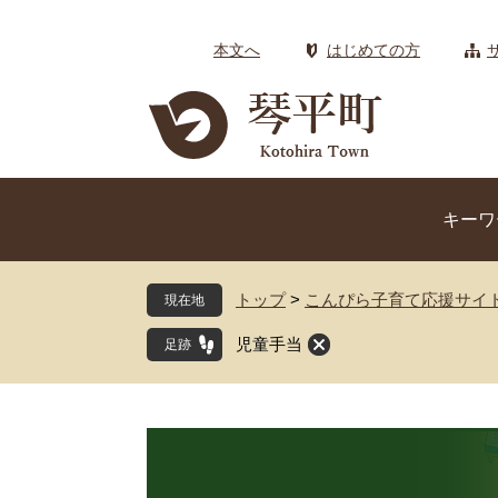
ペ
メ
ー
ニ
本文へ
はじめての方
ジ
ュ
の
ー
先
を
頭
飛
で
ば
す
し
キーワ
。
て
本
文
トップ
>
こんぴら子育て応援サイ
現在地
へ
児童手当