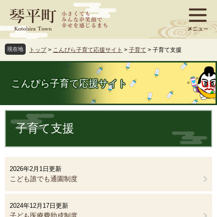
ペ
メ
ー
ニ
ジ
ュ
の
ー
先
を
現在地
トップ
>
こんぴら子育て応援サイト
>
子育て
>
子育て支援
頭
飛
で
ば
す
し
こんぴら子育て応援サイト
。
て
本
文
本
へ
文
子育て支援
2026年2月1日更新
こども誰でも通園制度
2024年12月17日更新
子ども医療費助成制度