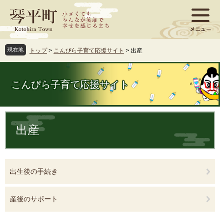
ペ
メ
ー
ニ
ジ
ュ
の
ー
先
を
現在地
トップ
>
こんぴら子育て応援サイト
>
出産
頭
飛
で
ば
す
し
こんぴら子育て応援サイト
。
て
本
文
本
へ
文
出産
出生後の手続き
産後のサポート