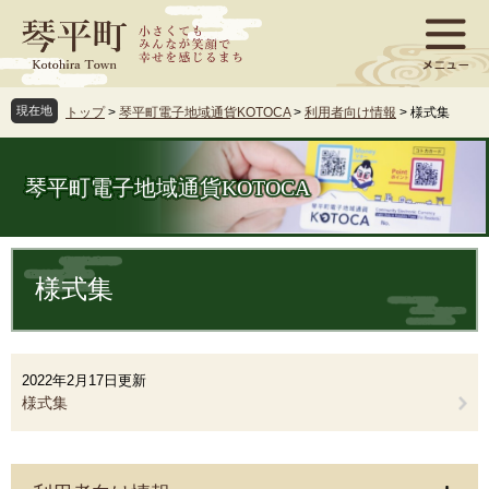
ペ
メ
ー
ニ
ジ
ュ
の
ー
先
を
現在地
トップ
>
琴平町電子地域通貨KOTOCA
>
利用者向け情報
>
様式集
頭
飛
で
ば
す
し
琴平町電子地域通貨KOTOCA
。
て
本
文
本
へ
文
様式集
2022年2月17日更新
様式集