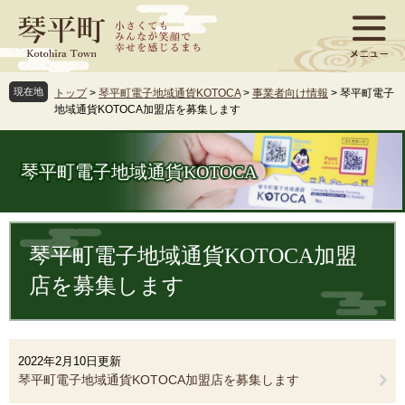
ペ
メ
ー
ニ
ジ
ュ
の
ー
先
を
現在地
トップ
>
琴平町電子地域通貨KOTOCA
>
事業者向け情報
>
琴平町電子
頭
飛
地域通貨KOTOCA加盟店を募集します
で
ば
す
し
。
て
琴平町電子地域通貨KOTOCA
本
文
へ
本
文
琴平町電子地域通貨KOTOCA加盟
店を募集します
2022年2月10日更新
琴平町電子地域通貨KOTOCA加盟店を募集します