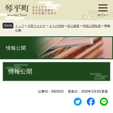
ペ
メ
ー
ニ
ジ
ュ
の
ー
先
を
現在地
トップ
>
分類でさがす
>
まちの情報
>
町の概要
>
情報公開制度
>
情報
頭
飛
公開
で
ば
す
し
。
て
情報公開
本
文
へ
本
文
情報公開
記事ID：0003023
更新日：2020年3月3日更新